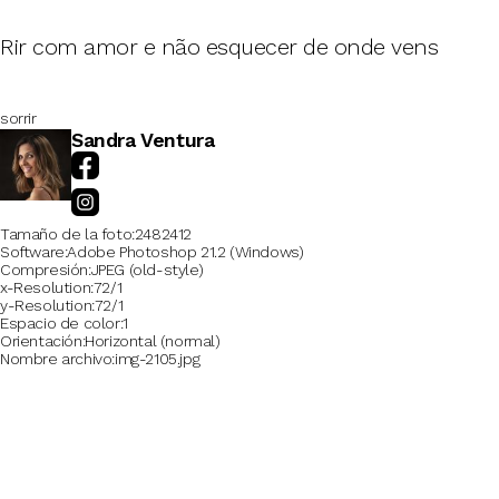
Rir com amor e não esquecer de onde vens
sorrir
Sandra Ventura
Tamaño de la foto
2482412
Software
Adobe Photoshop 21.2 (Windows)
Compresión
JPEG (old-style)
x-Resolution
72/1
y-Resolution
72/1
Espacio de color
1
Orientación
Horizontal (normal)
Nombre archivo
img-2105.jpg