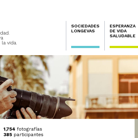
Navegación
SOCIEDADES
ESPERANZA
principal
LONGEVAS
DE VIDA
dad.
SALUDABLE
va
 la vida.
1,754
fotografías
385
participantes