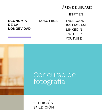
ÁREA DE USUARIO
ES
PT
EN
ECONOMÍA
NOSOTROS
FACEBOOK
DE LA
INSTAGRAM
LONGEVIDAD
LINKEDIN
TWITTER
YOUTUBE
Concurso de
fotografía
1ª EDICIÓN
2ª EDICIÓN