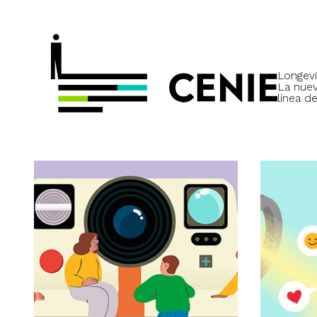
Longevi
La nue
línea de