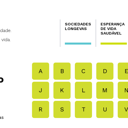
Navegación
SOCIEDADES
ESPERANÇA
principal
LONGEVAS
DE VIDA
dade.
SAUDÁVEL
 vida.
A
B
C
D
o
J
K
L
M
R
S
T
U
as