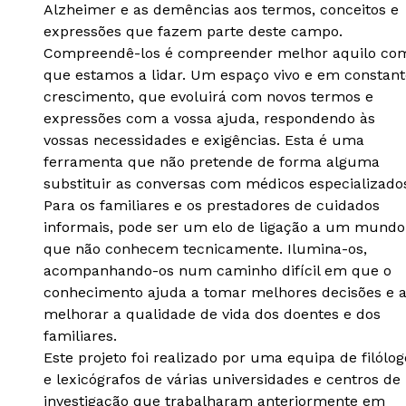
Alzheimer e as demências aos termos, conceitos e
expressões que fazem parte deste campo.
Compreendê-los é compreender melhor aquilo co
que estamos a lidar. Um espaço vivo e em constant
crescimento, que evoluirá com novos termos e
expressões com a vossa ajuda, respondendo às
vossas necessidades e exigências. Esta é uma
ferramenta que não pretende de forma alguma
substituir as conversas com médicos especializado
Para os familiares e os prestadores de cuidados
informais, pode ser um elo de ligação a um mundo
que não conhecem tecnicamente. Ilumina-os,
acompanhando-os num caminho difícil em que o
conhecimento ajuda a tomar melhores decisões e 
melhorar a qualidade de vida dos doentes e dos
familiares.
Este projeto foi realizado por uma equipa de filólog
e lexicógrafos de várias universidades e centros de
investigação que trabalharam anteriormente em