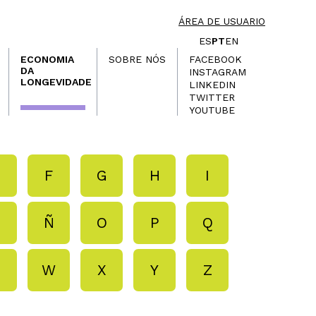
ÁREA DE USUARIO
ES
PT
EN
ECONOMIA
SOBRE NÓS
FACEBOOK
DA
INSTAGRAM
LONGEVIDADE
LINKEDIN
TWITTER
YOUTUBE
E
F
G
H
I
N
Ñ
O
P
Q
V
W
X
Y
Z