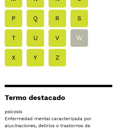
P
Q
R
S
T
U
V
W
X
Y
Z
Termo destacado
psicosis
Enfermedad mental caracterizada por
alucinaciones, delirios o trastornos de