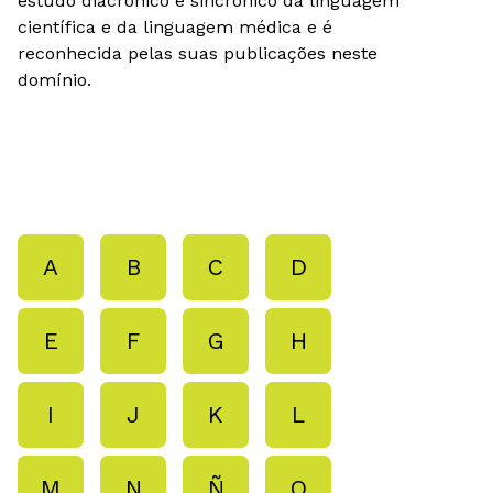
estudo diacrónico e sincrónico da linguagem
científica e da linguagem médica e é
reconhecida pelas suas publicações neste
domínio.
A
B
C
D
E
F
G
H
I
J
K
L
M
N
Ñ
O