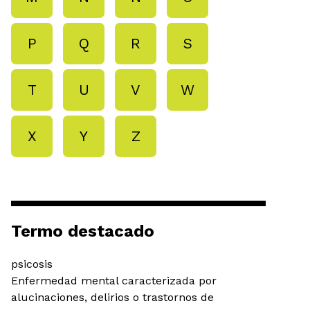
P
Q
R
S
T
U
V
W
X
Y
Z
Termo destacado
psicosis
Enfermedad mental caracterizada por
alucinaciones, delirios o trastornos de