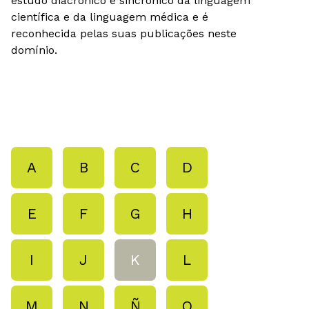
estudo diacrónico e sincrónico da linguagem
científica e da linguagem médica e é
reconhecida pelas suas publicações neste
domínio.
A
B
C
D
E
F
G
H
I
J
K
L
M
N
Ñ
O