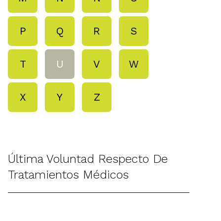
P
Q
R
S
T
U
V
W
X
Y
Z
Última Voluntad Respecto De
Tratamientos Médicos