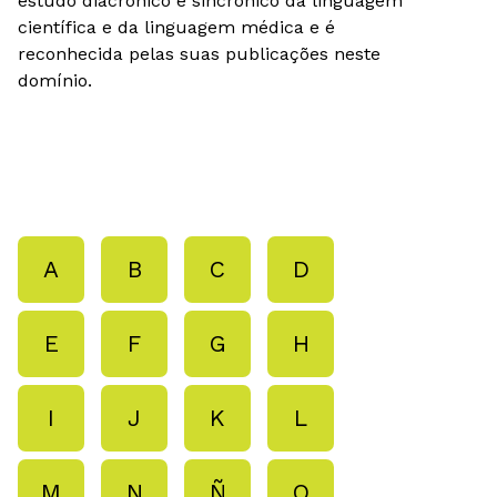
estudo diacrónico e sincrónico da linguagem
científica e da linguagem médica e é
reconhecida pelas suas publicações neste
domínio.
A
B
C
D
E
F
G
H
I
J
K
L
M
N
Ñ
O