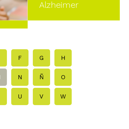
Alzheimer
E
F
G
H
M
N
Ñ
O
T
U
V
W