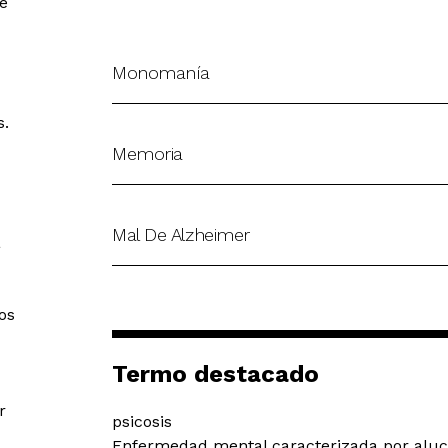
e
Monomanía
s.
Memoria
Mal De Alzheimer
a
os
Termo destacado
r
psicosis
Enfermedad mental caracterizada por alucin