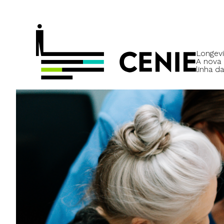
Longevi
A nova
linha da