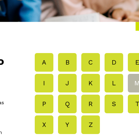
o
A
B
C
D
I
J
K
L
as
P
Q
R
S
X
Y
Z
m