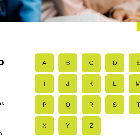
o
A
B
C
D
I
J
K
L
as
P
Q
R
S
X
Y
Z
m