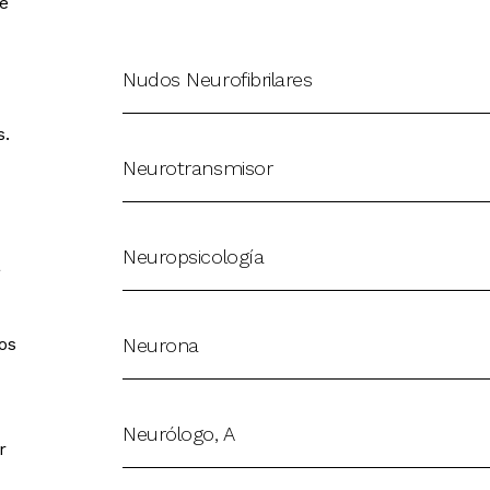
e
Nudos Neurofibrilares
s.
Neurotransmisor
Neuropsicología
a
os
Neurona
Neurólogo, A
r