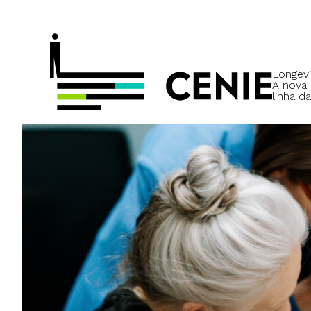
Longevi
A nova
linha da