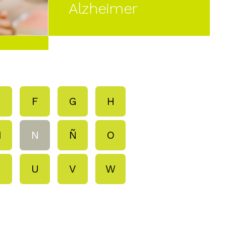
Alzheimer
E
F
G
H
M
N
Ñ
O
T
U
V
W