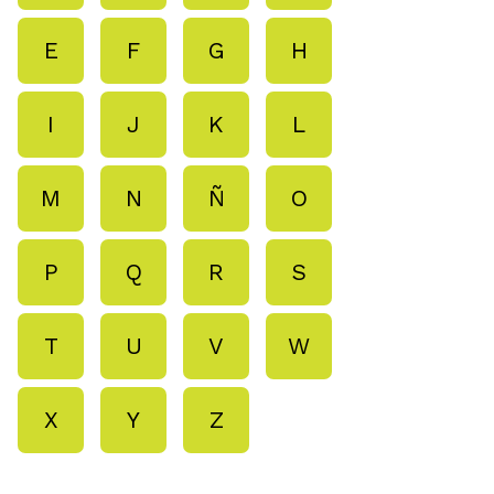
E
F
G
H
I
J
K
L
M
N
Ñ
O
P
Q
R
S
T
U
V
W
X
Y
Z