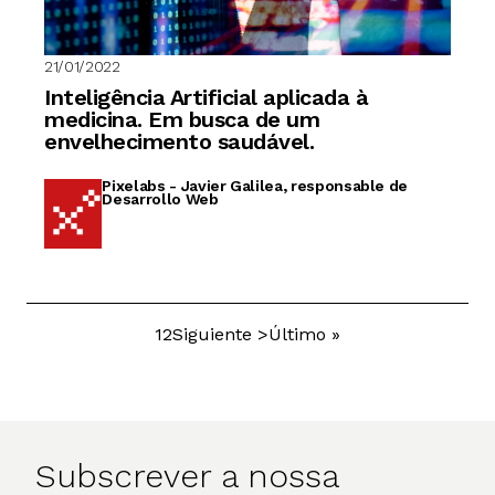
21/01/2022
Inteligência Artificial aplicada à
medicina. Em busca de um
envelhecimento saudável.
Pixelabs - Javier Galilea, responsable de
Desarrollo Web
Página
1
Página
2
Próxima
Siguiente >
Última
Último »
Paginação
página
página
Subscrever a nossa