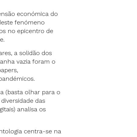
mensão económica do
 deste fenómeno
sos no epicentro de
e.
ares, a solidão dos
panha vazia foram o
apers,
 pandémicos.
a (basta olhar para o
diversidade das
gitais) analisa os
ontologia centra-se na