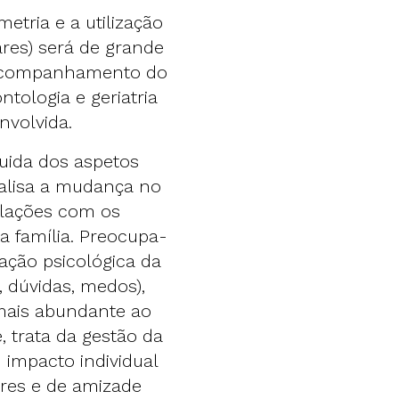
etria e a utilização
lares) será de grande
o acompanhamento do
tologia e geriatria
nvolvida.
cuida dos aspetos
nalisa a mudança no
relações com os
a família. Preocupa-
ção psicológica da
 dúvidas, medos),
mais abundante ao
e, trata da gestão da
 impacto individual
ares e de amizade