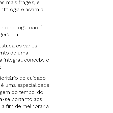
s mais frágeis, e
ontologia é assim a
erontologia não é
eriatria.
 estuda os vários
mento de uma
a integral, concebe o
e.
ioritário do cuidado
a é uma especialidade
sagem do tempo, do
a-se portanto aos
, a fim de melhorar a