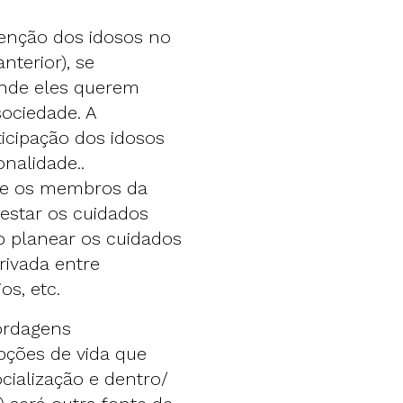
utenção dos idosos no
nterior), se
onde eles querem
sociedade. A
ticipação dos idosos
onalidade..
que os membros da
estar os cuidados
o planear os cuidados
rivada entre
os, etc.
bordagens
opções de vida que
cialização e dentro/