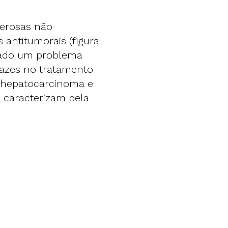
cerosas não
ntitumorais (figura
rado um problema
azes no tratamento
o hepatocarcinoma e
 caracterizam pela