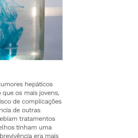
tumores hepáticos
 que os mais jovens,
risco de complicações
ência de outras
cebíam tratamentos
velhos tinham uma
brevivência era mais