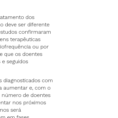
tratamento dos
 deve ser diferente
estudos confirmaram
gens terapêuticas
diofrequência ou por
e que os doentes
 e seguidos
s diagnosticados com
a aumentar e, com o
o número de doentes
entar nos próximos
mos será
em em fases