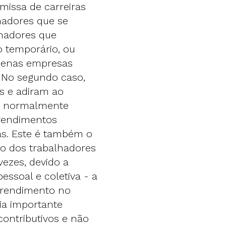
missa de carreiras
lhadores que se
hadores que
 temporário, ou
uenas empresas
. No segundo caso,
s e adiram ao
ão normalmente
 rendimentos
as. Este é também o
o dos trabalhadores
vezes, devido a
essoal e coletiva - a
o rendimento no
ria importante
ontributivos e não