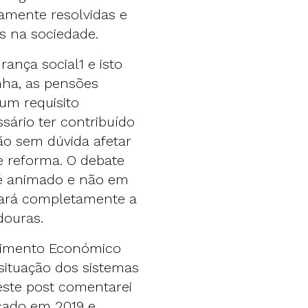
amente resolvidas e
s na sociedade.
ança social1 e isto
nha, as pensões
 um requisito
ssário ter contribuído
rão sem dúvida afetar
e reforma. O debate
é animado e não em
nará completamente a
ndouras.
vimento Económico
 situação dos sistemas
este post comentarei
licado em 2019 e