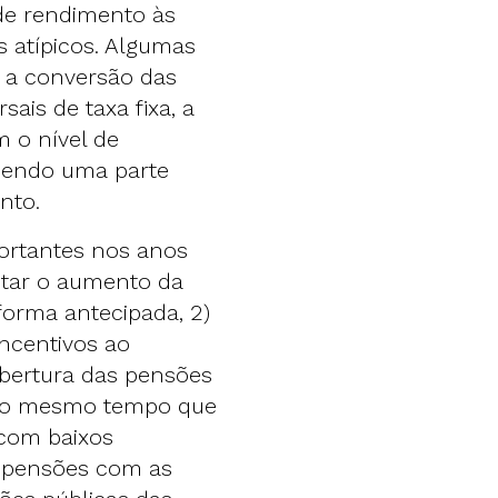
 de rendimento às
 atípicos. Algumas
 a conversão das
ais de taxa fixa, a
 o nível de
cendo uma parte
nto.
ortantes nos anos
mitar o aumento da
forma antecipada, 2)
incentivos ao
obertura das pensões
s ao mesmo tempo que
 com baixos
s pensões com as