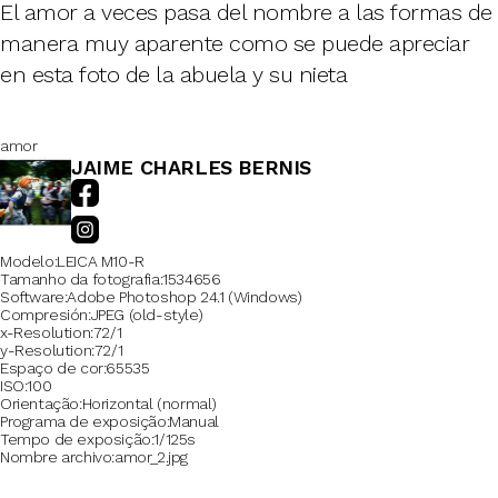
El amor a veces pasa del nombre a las formas de
manera muy aparente como se puede apreciar
en esta foto de la abuela y su nieta
amor
JAIME CHARLES BERNIS
Modelo
LEICA M10-R
Tamanho da fotografia
1534656
Software
Adobe Photoshop 24.1 (Windows)
Compresión
JPEG (old-style)
x-Resolution
72/1
y-Resolution
72/1
Espaço de cor
65535
ISO
100
Orientação
Horizontal (normal)
Programa de exposição
Manual
Tempo de exposição
1/125s
Nombre archivo
amor_2.jpg