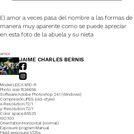
El amor a veces pasa del nombre a las formas de
manera muy aparente como se puede apreciar
en esta foto de la abuela y su nieta
amor
JAIME CHARLES BERNIS
Model
LEICA M10-R
Photo size
1534656
Software
Adobe Photoshop 24.1 (Windows)
Compresión
JPEG (old-style)
x-Resolution
72/1
y-Resolution
72/1
Color space
65535
ISO
100
Orientation
Horizontal (normal)
Exposure program
Manual
Field exposure
1/125s