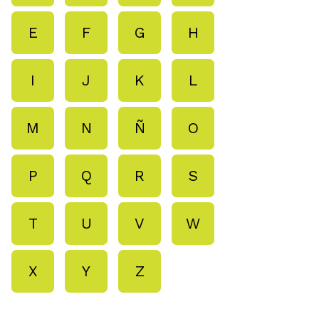
E
F
G
H
I
J
K
L
M
N
Ñ
O
P
Q
R
S
T
U
V
W
X
Y
Z