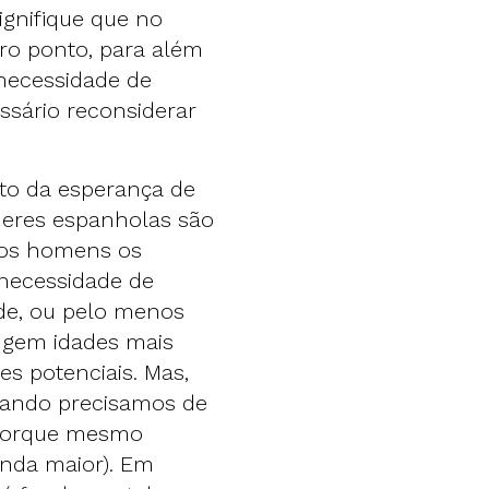
ignifique que no
iro ponto, para além
 necessidade de
ssário reconsiderar
to da esperança de
lheres espanholas são
 os homens os
necessidade de
de, ou pelo menos
ngem idades mais
es potenciais. Mas,
quando precisamos de
(porque mesmo
inda maior). Em