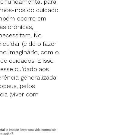
e é fundamental para
armos-nos do cuidado
também ocorre em
as crónicas,
necessitam. No
cuidar (e de o fazer
no imaginário, com o
e cuidados. E isso
 esse cuidado aos
erência generalizada
opeus, pelos
cia (viver com