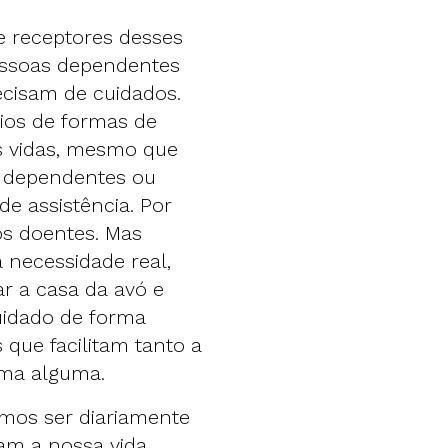
 receptores desses
pessoas dependentes
ecisam de cuidados.
ios de formas de
s vidas, mesmo que
e dependentes ou
e assistência. Por
s doentes. Mas
ecessidade real,
r a casa da avó e
uidado de forma
que facilitam tanto a
rma alguma.
emos ser diariamente
tam a nossa vida