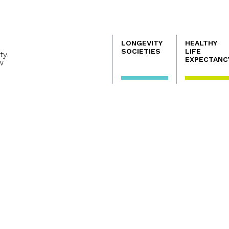
Navegación
LONGEVITY
HEALTHY
principal
SOCIETIES
LIFE
ty.
EXPECTANC
w