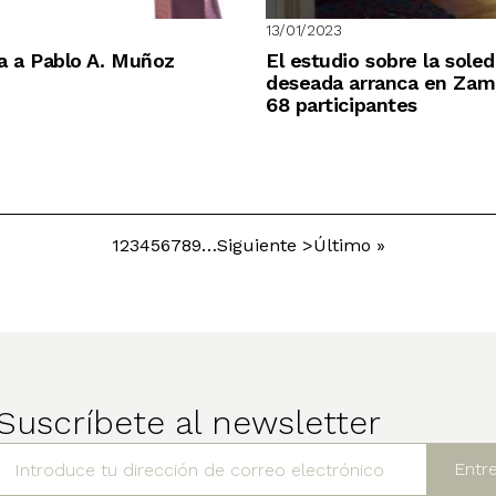
13/01/2023
a a Pablo A. Muñoz
El estudio sobre la sole
deseada arranca en Zam
68 participantes
Página
1
Página
2
Página
3
Página
4
Página
5
Página
6
Página
7
Página
8
Página
9
…
Siguiente
Siguiente >
Última
Último »
Paginación
página
página
Suscríbete al newsletter