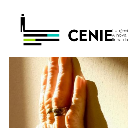
Longevi
A nova
linha da