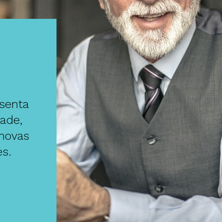
senta
ade,
 novas
s.