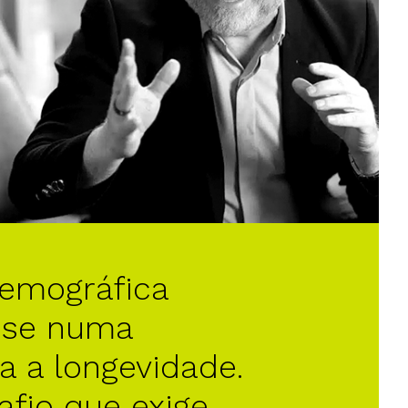
demográfica
-se numa
a a longevidade.
fio que exige