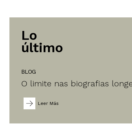
Lo
último
BLOG
O limite nas biografias long
Leer Más