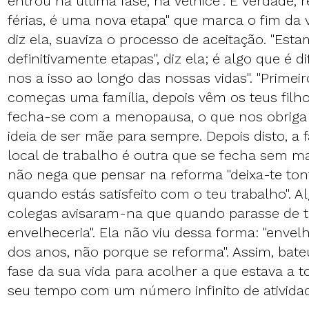
entrou na última fase, na velhice". É verdade,
férias, é uma nova etapa" que marca o fim da v
diz ela, suaviza o processo de aceitação. "Est
definitivamente etapas", diz ela; é algo que é d
nos a isso ao longo das nossas vidas". "Primei
começas uma família, depois vêm os teus filho
fecha-se com a menopausa, o que nos obriga a
ideia de ser mãe para sempre. Depois disto, a f
local de trabalho é outra que se fecha sem ma
não nega que pensar na reforma "deixa-te ton
quando estás satisfeito com o teu trabalho". A
colegas avisaram-na que quando parasse de tr
envelheceria". Ela não viu dessa forma: "enve
dos anos, não porque se reforma". Assim, bat
fase da sua vida para acolher a que estava a 
seu tempo com um número infinito de ativida