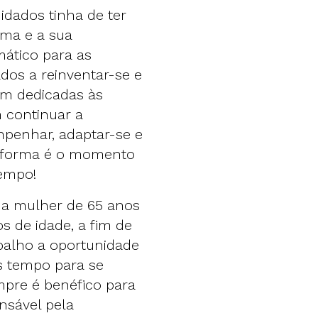
idados tinha de ter
rma e a sua
ático para as
dos a reinventar-se e
am dedicadas às
 continuar a
enhar, adaptar-se e
reforma é o momento
tempo!
ma mulher de 65 anos
s de idade, a fim de
balho a oportunidade
s tempo para se
mpre é benéfico para
nsável pela