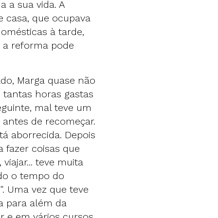
a a sua vida. A
de casa, que ocupava
omésticas à tarde,
 a reforma pode
ado, Marga quase não
 tantas horas gastas
eguinte, mal teve um
r antes de recomeçar.
tá aborrecida. Depois
a fazer coisas que
 viajar... teve muita
odo o tempo do
". Uma vez que teve
a para além da
r e em vários cursos