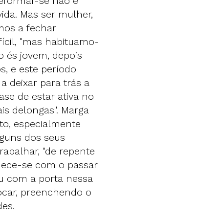
 reformar-se não é
ida. Mas ser mulher,
amos a fechar
ifícil, "mas habituamo-
ro és jovem, depois
s, e este período
 deixar para trás a
ase de estar ativa no
is delongas". Marga
to, especialmente
lguns dos seus
abalhar, "de repente
lhece-se com o passar
eu com a porta nessa
tocar, preenchendo o
des.