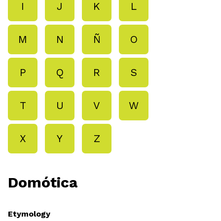
I
J
K
L
M
N
Ñ
O
P
Q
R
S
T
U
V
W
X
Y
Z
Domótica
Etymology