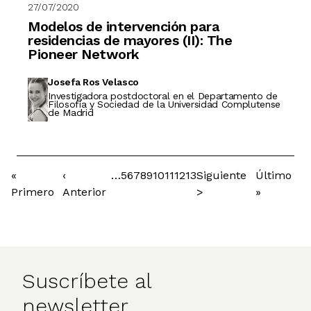
27/07/2020
Modelos de intervención para
residencias de mayores (II): The
Pioneer Network
Josefa Ros Velasco
Investigadora postdoctoral en el Departamento de
Filosofía y Sociedad de la Universidad Complutense
de Madrid
Primera
«
Página
‹
…
Página
5
Página
6
Página
7
Página
8
Página
9
Página
10
Página
11
Página
12
Página
13
Siguiente
Siguiente
Última
Último
Paginación
página
Primero
anterior
Anterior
página
>
página
»
Suscríbete al
newsletter