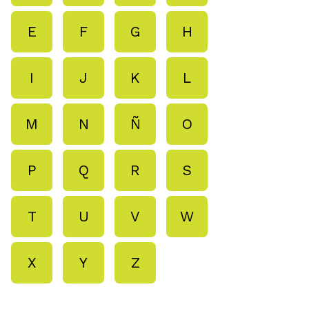
E
F
G
H
I
J
K
L
M
N
Ñ
O
P
Q
R
S
T
U
V
W
X
Y
Z