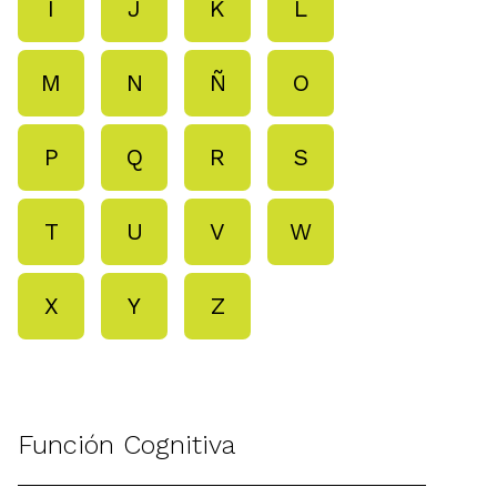
I
J
K
L
M
N
Ñ
O
P
Q
R
S
T
U
V
W
X
Y
Z
Función Cognitiva