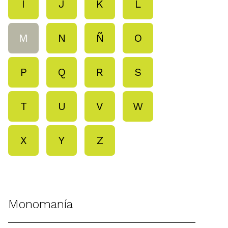
I
J
K
L
M
N
Ñ
O
P
Q
R
S
T
U
V
W
X
Y
Z
Monomanía