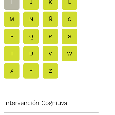
I
J
K
L
M
N
Ñ
O
P
Q
R
S
T
U
V
W
X
Y
Z
Intervención Cognitiva