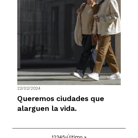
22/02/2024
Queremos ciudades que
alarguen la vida.
Página
1
Página
2
Página
3
Página
4
Página
5
Siguiente
›
Última
Último »