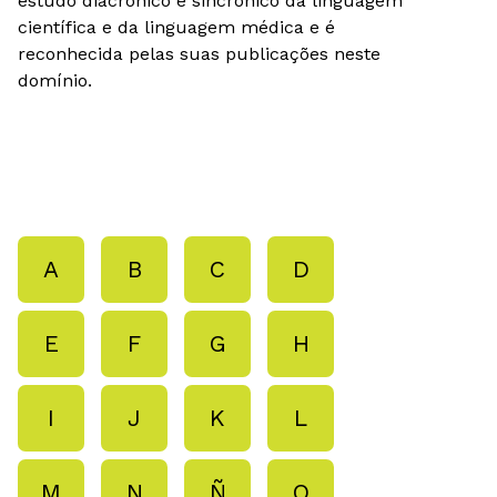
estudo diacrónico e sincrónico da linguagem
científica e da linguagem médica e é
reconhecida pelas suas publicações neste
domínio.
A
B
C
D
E
F
G
H
I
J
K
L
M
N
Ñ
O