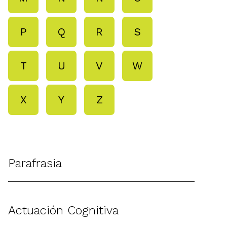
P
Q
R
S
T
U
V
W
X
Y
Z
Parafrasia
Actuación Cognitiva