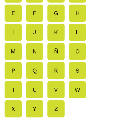
E
F
G
H
I
J
K
L
M
N
Ñ
O
P
Q
R
S
T
U
V
W
X
Y
Z