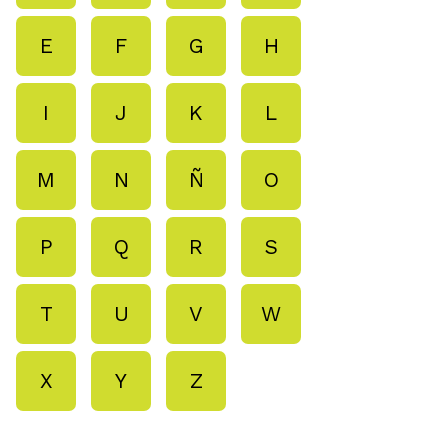
E
F
G
H
I
J
K
L
M
N
Ñ
O
P
Q
R
S
T
U
V
W
X
Y
Z