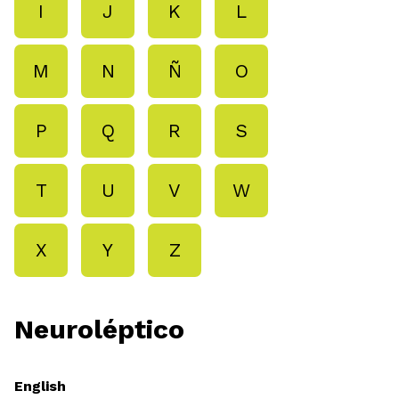
I
J
K
L
M
N
Ñ
O
P
Q
R
S
T
U
V
W
X
Y
Z
Neuroléptico
English