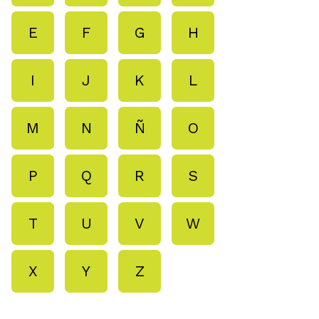
E
F
G
H
I
J
K
L
M
N
Ñ
O
P
Q
R
S
T
U
V
W
X
Y
Z