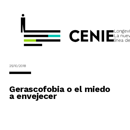
Longevi
La nue
línea de
25/10/2018
Gerascofobia o el miedo
a envejecer