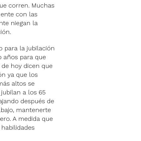
que corren. Muchas
mente con las
nte niegan la
ión.
para la jubilación
o años para que
s de hoy dicen que
ión ya que los
más altos se
ubilan a los 65
bajando después de
rabajo, mantenerte
nero. A medida que
 habilidades