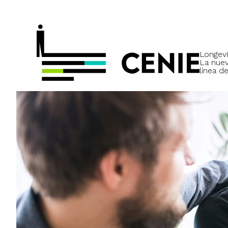
Longevi
La nue
línea de