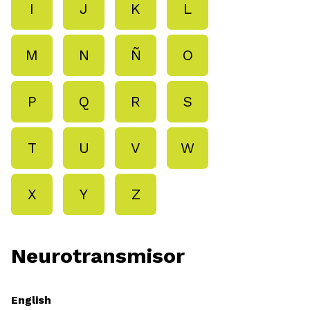
I
J
K
L
M
N
Ñ
O
P
Q
R
S
T
U
V
W
X
Y
Z
Neurotransmisor
English