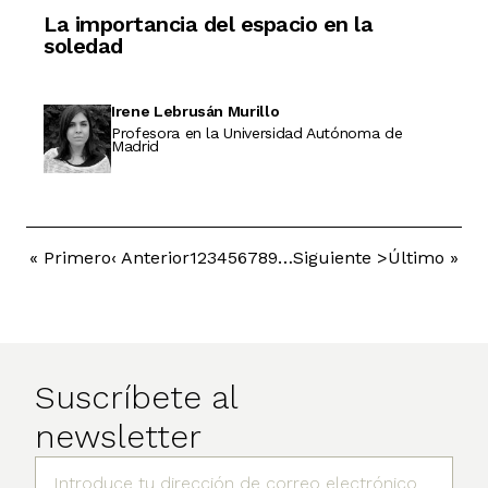
La importancia del espacio en la
soledad
Irene Lebrusán Murillo
Profesora en la Universidad Autónoma de
Madrid
Primera
« Primero
Página
‹ Anterior
Página
1
Página
2
Página
3
Página
4
Página
5
Página
6
Página
7
Página
8
Página
9
…
Siguiente
Siguiente >
Última
Último »
Paginación
página
anterior
página
página
Suscríbete al
newsletter