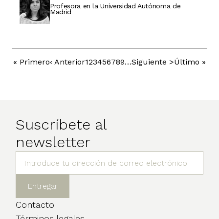
Profesora en la Universidad Autónoma de
Madrid
Primera
« Primero
Página
‹ Anterior
Página
1
Página
2
Página
3
Página
4
Página
5
Página
6
Página
7
Página
8
Página
9
…
Siguiente
Siguiente >
Última
Último »
Paginación
página
anterior
página
página
Suscríbete al
newsletter
Contacto
Términos legales