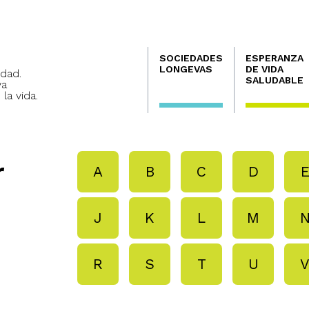
Navegación
SOCIEDADES
ESPERANZA
principal
LONGEVAS
DE VIDA
dad.
SALUDABLE
va
 la vida.
r
A
B
C
D
J
K
L
M
R
S
T
U