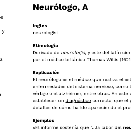
Neurólogo, A
os
Inglés
 y
neurologist
Etimología
Derivado de
neurología
, y este del latín cie
ra
por el médico británico Thomas Willis (1621
Explicación
El neurólogo es el médico que realiza el es
enfermedades del sistema nervioso, como la 
vértigo o el alzhéimer, entre otras. En este
e
establecer un
diagnóstico
correcto, que el 
detalles de cómo ha ido apareciendo el pro
Ejemplos
«El informe sostenía que “…la labor del
ne