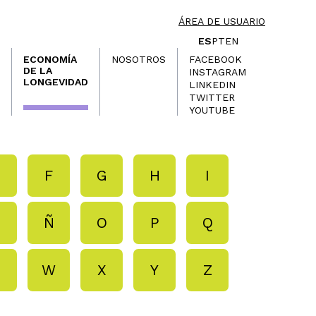
ÁREA DE USUARIO
ES
PT
EN
ECONOMÍA
NOSOTROS
FACEBOOK
DE LA
INSTAGRAM
LONGEVIDAD
LINKEDIN
TWITTER
YOUTUBE
E
F
G
H
I
N
Ñ
O
P
Q
V
W
X
Y
Z