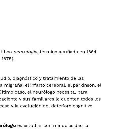
ntífico
neurologia
, término acuñado en 1664
-1675).
tudio, diagnóstico y tratamiento de las
migraña, el infarto cerebral, el párkinson, el
 último caso, el neurólogo necesita, para
paciente y sus familiares le cuenten todos los
ceso y la evolución del
deterioro cognitivo
.
urólogo
es estudiar con minuciosidad la