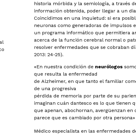
historia mórbida y la semiología, a través d
información obtenida, poder llegar a un d
Coincidimos en una inquietud: si era posibl
neuronas como generadoras de impulsos eléc
un programa informático que permitiera an
acerca de la función cerebral normal o pat
al
resolver enfermedades que se cobraban día
co
2013: 24-25).
«En nuestra condición de
neurólogos
somos
que resulta la enfermedad
de Alzheimer, en que tanto el familiar com
de una progresiva
pérdida de memoria por parte de su parien
imaginan cuán dantesco es lo que tienen que
que apenan, abochornan, avergüenzan en ot
parece que es cambiado por otra persona» (
Médico especialista en las enfermedades de