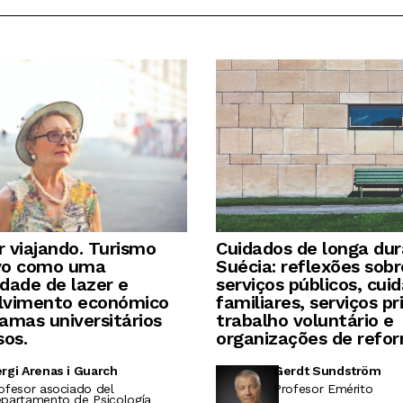
 viajando. Turismo
Cuidados de longa du
vo como uma
Suécia: reflexões sobr
dade de lazer e
serviços públicos, cui
lvimento económico
familiares, serviços pr
amas universitários
trabalho voluntário e
sos.
organizações de refo
rgi Arenas i Guarch
Gerdt Sundström
ofesor asociado del
Profesor Emérito
partamento de Psicología