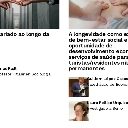
ariado ao longo da
A longevidade como 
de bem-estar social 
oportunidade de
desenvolvimento eco
serviços de saúde para
turistas/residentes n
permanentes
nas Radl
ofesor Titular en Sociología
Guillem López Casa
Catedrático de Econo
Laura Pellisé Urquiza
Investigadora Sénior