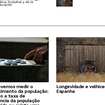
sica, Evolutiva y de la
ucación
vemos medir o
Longevidade e velhic
cimento da população:
Espanha
do a taxa de
ncia da população