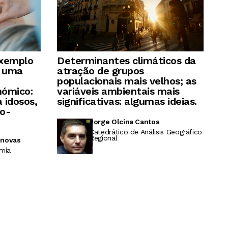
exemplo
Determinantes climáticos da
e uma
atração de grupos
populacionais mais velhos; as
nómico:
variáveis ambientais mais
 idosos,
significativas: algumas ideias.
ão-
Jorge Olcina Cantos
Catedrático de Análisis Geográfico
Regional
snovas
mía