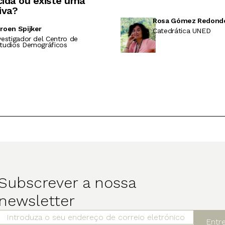
ida ou existe uma
iva?
Rosa Gómez Redond
roen Spijker
Catedrática UNED
vestigador del Centro de
tudios Demográficos
Subscrever a nossa
newsletter
Entr