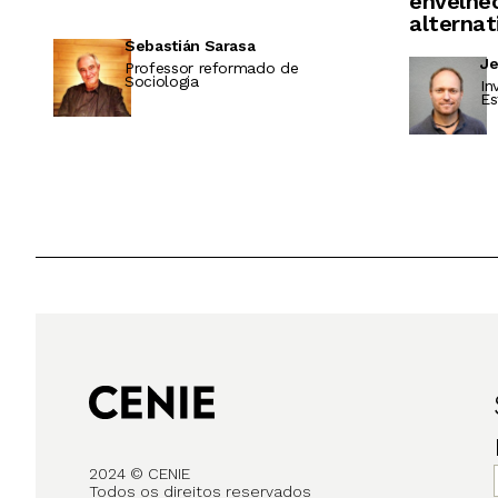
envelhec
alternat
Sebastián Sarasa
Je
Professor reformado de
Sociologia
In
Es
2024 © CENIE
Todos os direitos reservados