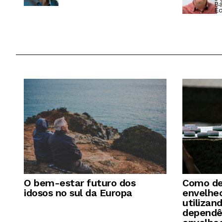
Bá
Ed
O bem-estar futuro dos
Como de
idosos no sul da Europa
envelhe
utilizan
dependê