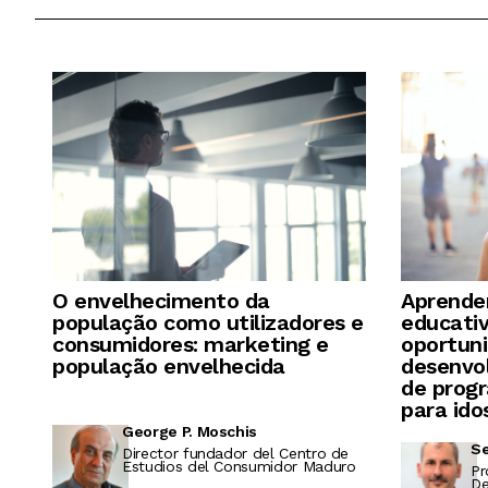
O envelhecimento da
Aprender
população como utilizadores e
educati
consumidores: marketing e
oportuni
população envelhecida
desenvo
de progr
para ido
George P. Moschis
Se
Director fundador del Centro de
Estudios del Consumidor Maduro
Pr
De