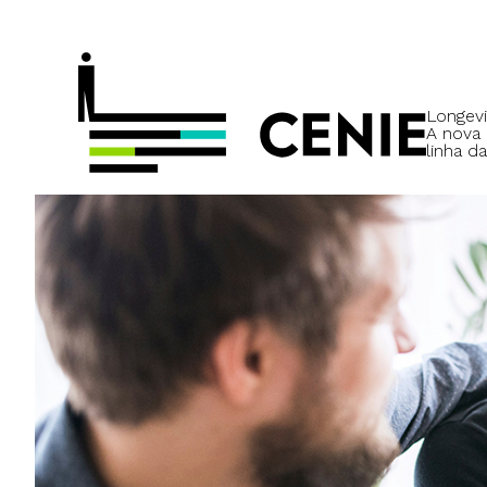
Longevi
A nova
linha da