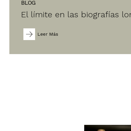
BLOG
El límite en las biografías l
Leer Más