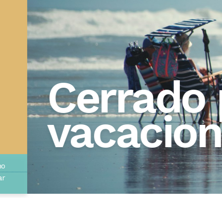
por
nes…