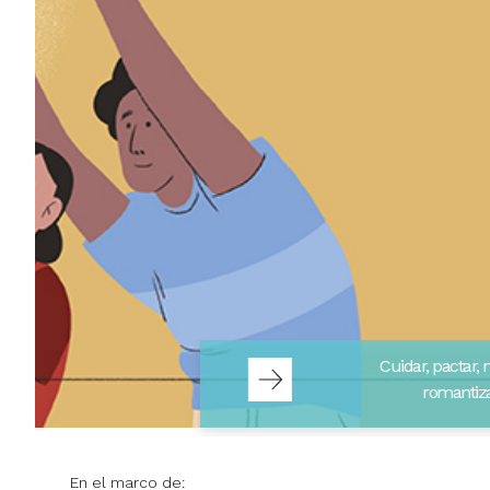
Cerrado 
vacacio
En el marco de: