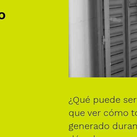
o
¿Qué puede se
que ver cómo t
generado duran