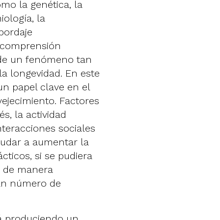
omo la genética, la
iología, la
bordaje
e comprensión
 de un fenómeno tan
a longevidad. En este
 un papel clave en el
ejecimiento. Factores
és, la actividad
interacciones sociales
udar a aumentar la
cticos, si se pudiera
r de manera
ran número de
tá produciendo un