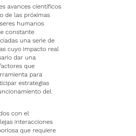
s avances científicos
go de las próximas
s seres humanos
te constante
ciadas una serie de
as cuyo impacto real
esario dar una
factores que
erramienta para
icipar estrategias
funcionamiento del
dos con el
lejas interacciones
boriosa que requiere