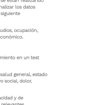
 se están realizando
nalizar los datos
 siguiente
tudios, ocupación,
ioeconómico.
imiento en un test
 salud general, estado
o social, dolor,
acidad y de
 relevantes,