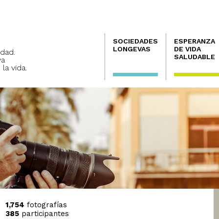
Navegación
SOCIEDADES
ESPERANZA
principal
LONGEVAS
DE VIDA
dad.
SALUDABLE
va
 la vida.
1,754
fotografías
385
participantes