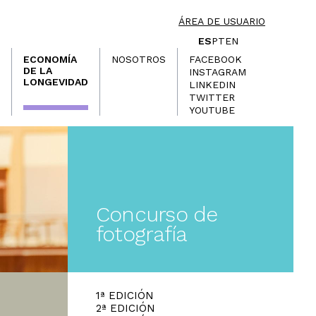
ÁREA DE USUARIO
ES
PT
EN
ECONOMÍA
NOSOTROS
FACEBOOK
DE LA
INSTAGRAM
LONGEVIDAD
LINKEDIN
TWITTER
YOUTUBE
Concurso de
fotografía
1ª EDICIÓN
2ª EDICIÓN