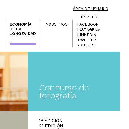
ÁREA DE USUARIO
ES
PT
EN
ECONOMÍA
NOSOTROS
FACEBOOK
DE LA
INSTAGRAM
LONGEVIDAD
LINKEDIN
TWITTER
YOUTUBE
Concurso de
fotografía
1ª EDICIÓN
2ª EDICIÓN