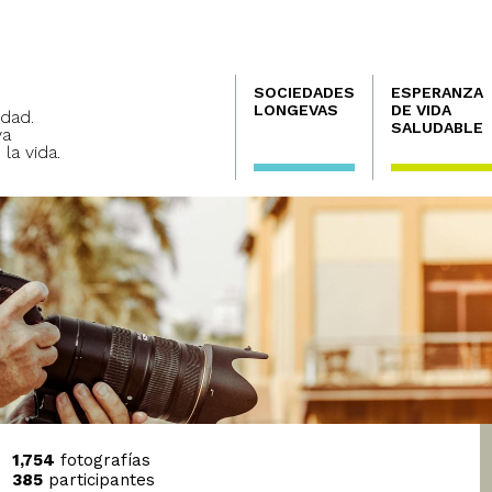
Navegación
SOCIEDADES
ESPERANZA
principal
LONGEVAS
DE VIDA
dad.
SALUDABLE
va
 la vida.
1,754
fotografías
385
participantes