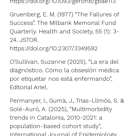
https://doi.org/10.1093/geronb/gbae113
Gruenberg, E. M. (1977) “The Failures of
Success”. The Milbank Memorial Fund
Quarterly. Health and Society, 55 (1): 3-
24. JSTOR.
https://doi.org/10.2307/3349592
O’Sullivan, Suzanne (2025), “La era del
diagnóstico. Cómo la obsesión médica
por etiquetar nos está enfermando”,
Editorial Ariel.
Permanyer, I., Gumà, J., Trias-Llimós, S. &
Solé-Auró, A. (2025), “Multimorbidity
trends in Catalonia, 2010-2021: a
population-based cohort study”,
International Journal of Epidemiology