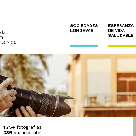
Navegación
SOCIEDADES
ESPERANZA
principal
LONGEVAS
DE VIDA
dad.
SALUDABLE
va
 la vida.
1,754
fotografías
385
participantes