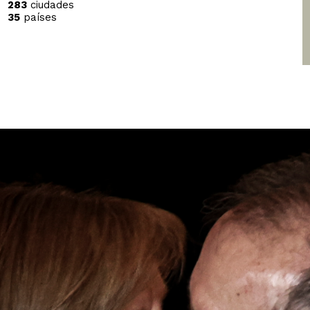
283
ciudades
35
países