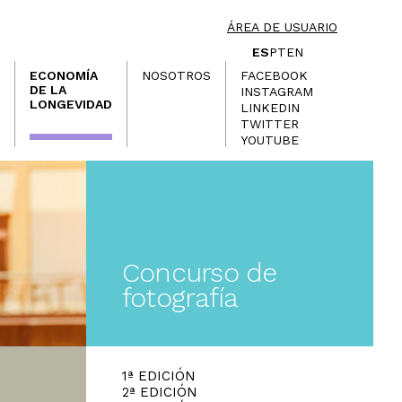
ÁREA DE USUARIO
ES
PT
EN
ECONOMÍA
NOSOTROS
FACEBOOK
DE LA
INSTAGRAM
LONGEVIDAD
LINKEDIN
TWITTER
YOUTUBE
Concurso de
fotografía
1ª EDICIÓN
2ª EDICIÓN