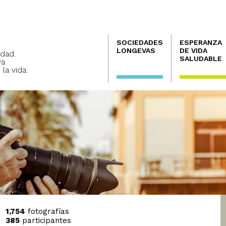
Navegación
SOCIEDADES
ESPERANZA
principal
LONGEVAS
DE VIDA
dad.
SALUDABLE
va
 la vida.
1,754
fotografías
385
participantes