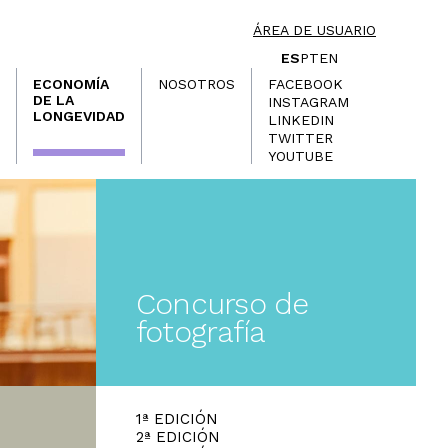
ÁREA DE USUARIO
ES
PT
EN
ECONOMÍA
NOSOTROS
FACEBOOK
DE LA
INSTAGRAM
LONGEVIDAD
LINKEDIN
TWITTER
YOUTUBE
Concurso de
fotografía
1ª EDICIÓN
2ª EDICIÓN