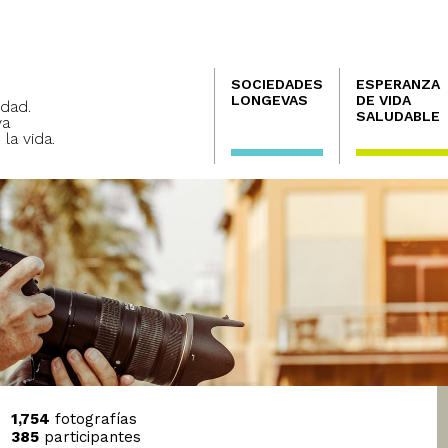
Navegación
SOCIEDADES
ESPERANZA
principal
LONGEVAS
DE VIDA
dad.
SALUDABLE
va
 la vida.
1,754
fotografías
385
participantes