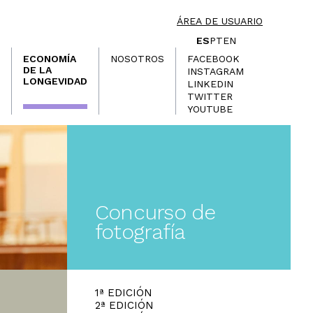
ÁREA DE USUARIO
ES
PT
EN
ECONOMÍA
NOSOTROS
FACEBOOK
DE LA
INSTAGRAM
LONGEVIDAD
LINKEDIN
TWITTER
YOUTUBE
Concurso de
fotografía
1ª EDICIÓN
2ª EDICIÓN