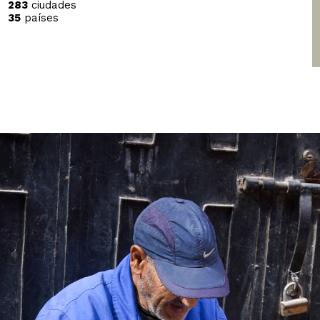
283
ciudades
35
países