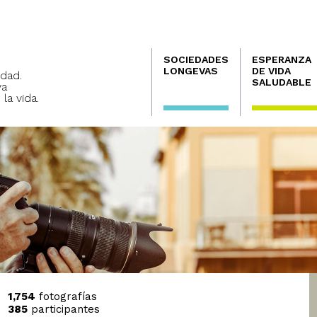
Navegación
SOCIEDADES
ESPERANZA
principal
LONGEVAS
DE VIDA
dad.
SALUDABLE
va
 la vida.
1,754
fotografías
385
participantes