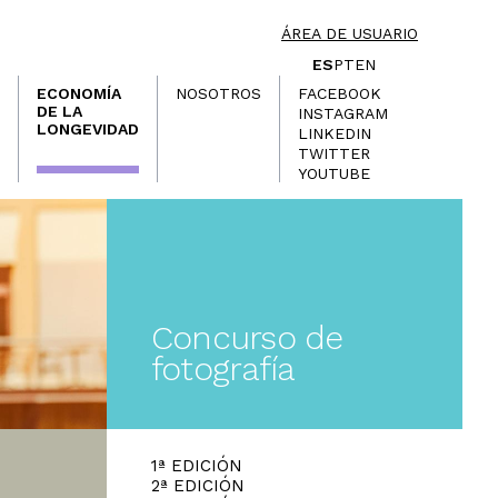
ÁREA DE USUARIO
ES
PT
EN
ECONOMÍA
NOSOTROS
FACEBOOK
DE LA
INSTAGRAM
LONGEVIDAD
LINKEDIN
TWITTER
YOUTUBE
Concurso de
fotografía
1ª EDICIÓN
2ª EDICIÓN